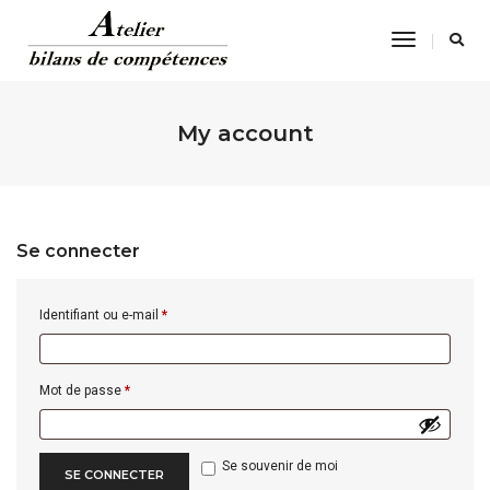
Toggle
Navigatio
My account
Se connecter
Al
Obligatoire
Identifiant ou e-mail
*
Obligatoire
Mot de passe
*
Se souvenir de moi
SE CONNECTER